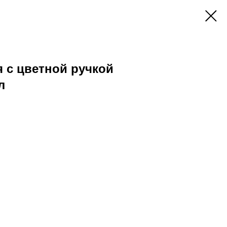
 c цветной ручкой
л